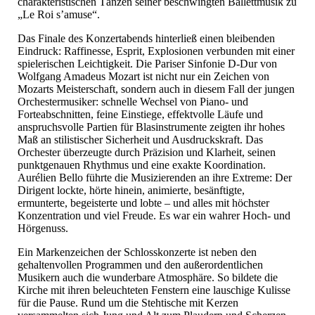
charakteristischen Tänzen seiner beschwingten Ballettmusik zu
„Le Roi s’amuse“.
Das Finale des Konzertabends hinterließ einen bleibenden
Eindruck: Raffinesse, Esprit, Explosionen verbunden mit einer
spielerischen Leichtigkeit. Die Pariser Sinfonie D-Dur von
Wolfgang Amadeus Mozart ist nicht nur ein Zeichen von
Mozarts Meisterschaft, sondern auch in diesem Fall der jungen
Orchestermusiker: schnelle Wechsel von Piano- und
Forteabschnitten, feine Einstiege, effektvolle Läufe und
anspruchsvolle Partien für Blasinstrumente zeigten ihr hohes
Maß an stilistischer Sicherheit und Ausdruckskraft. Das
Orchester überzeugte durch Präzision und Klarheit, seinen
punktgenauen Rhythmus und eine exakte Koordination.
Aurélien Bello führte die Musizierenden an ihre Extreme: Der
Dirigent lockte, hörte hinein, animierte, besänftigte,
ermunterte, begeisterte und lobte – und alles mit höchster
Konzentration und viel Freude. Es war ein wahrer Hoch- und
Hörgenuss.
Ein Markenzeichen der Schlosskonzerte ist neben den
gehaltenvollen Programmen und den außerordentlichen
Musikern auch die wunderbare Atmosphäre. So bildete die
Kirche mit ihren beleuchteten Fenstern eine lauschige Kulisse
für die Pause. Rund um die Stehtische mit Kerzen