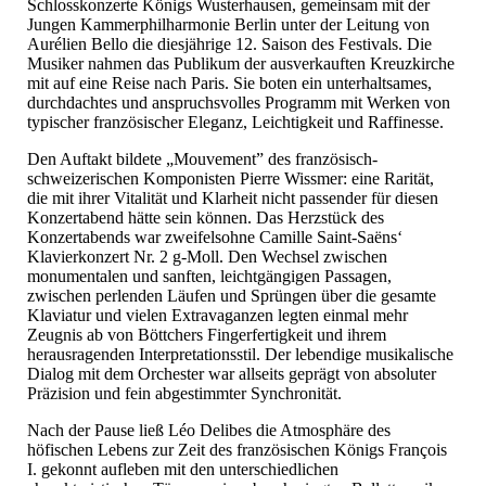
Schlosskonzerte Königs Wusterhausen, gemeinsam mit der
Jungen Kammerphilharmonie Berlin unter der Leitung von
Aurélien Bello die diesjährige 12. Saison des Festivals. Die
Musiker nahmen das Publikum der ausverkauften Kreuzkirche
mit auf eine Reise nach Paris. Sie boten ein unterhaltsames,
durchdachtes und anspruchsvolles Programm mit Werken von
typischer französischer Eleganz, Leichtigkeit und Raffinesse.
Den Auftakt bildete „Mouvement” des französisch-
schweizerischen Komponisten Pierre Wissmer: eine Rarität,
die mit ihrer Vitalität und Klarheit nicht passender für diesen
Konzertabend hätte sein können. Das Herzstück des
Konzertabends war zweifelsohne Camille Saint-Saëns‘
Klavierkonzert Nr. 2 g-Moll. Den Wechsel zwischen
monumentalen und sanften, leichtgängigen Passagen,
zwischen perlenden Läufen und Sprüngen über die gesamte
Klaviatur und vielen Extravaganzen legten einmal mehr
Zeugnis ab von Böttchers Fingerfertigkeit und ihrem
herausragenden Interpretationsstil. Der lebendige musikalische
Dialog mit dem Orchester war allseits geprägt von absoluter
Präzision und fein abgestimmter Synchronität.
Nach der Pause ließ Léo Delibes die Atmosphäre des
höfischen Lebens zur Zeit des französischen Königs François
I. gekonnt aufleben mit den unterschiedlichen