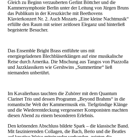
Gleich zu Beginn verzauberten Gerlint Böttcher und die
Kammersymphonie Berlin unter der Leitung von Jürgen Bruns
das Publikum in der Kreuzkirche mit Beethovens
Klavierkonzert Nr. 2. Auch Mozarts „Eine kleine Nachtmusik“
erfüllte den Raum mit seiner zeitlosen Eleganz und hinterließ
begeisterte Besucher.
Das Ensemble Bright Brass entführte uns mit
energiegeladenen Blechbläserklängen auf eine musikalische
Reise durch Amerika. Die Mischung aus Tangos von Piazzolla
und Jazzklassikern wie Gershwins „Summertime“ ließ
niemanden unberührt.
Im Kavalierhaus tauchten die Zuhörer mit dem Quantum
Clarinet Trio und dessen Programm „Beyond Brahms“ in die
romantische Welt der Kammermusik ein. Tiefgründige Klänge
und die Wiederentdeckung vergessener Komponisten machten
diesen Abend zu einem besonderen Erlebnis.
Den krönenden Abschluss bildete Spark – die klassische Band.
Mit faszinierenden Collagen, die Bach, Berio und die Beatles
auf kreative Weise miteinander verbanden, zeigten die