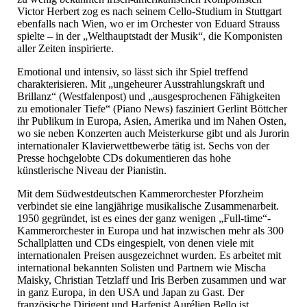
Victor Herbert zog es nach seinem Cello-Studium in Stuttgart
ebenfalls nach Wien, wo er im Orchester von Eduard Strauss
spielte – in der „Welthauptstadt der Musik“, die Komponisten
aller Zeiten inspirierte.
Emotional und intensiv, so lässt sich ihr Spiel treffend
charakterisieren. Mit „ungeheurer Ausstrahlungskraft und
Brillanz“ (Westfalenpost) und „ausgesprochenen Fähigkeiten
zu emotionaler Tiefe“ (Piano News) fasziniert Gerlint Böttcher
ihr Publikum in Europa, Asien, Amerika und im Nahen Osten,
wo sie neben Konzerten auch Meisterkurse gibt und als Jurorin
internationaler Klavierwettbewerbe tätig ist. Sechs von der
Presse hochgelobte CDs dokumentieren das hohe
künstlerische Niveau der Pianistin.
Mit dem Südwestdeutschen Kammerorchester Pforzheim
verbindet sie eine langjährige musikalische Zusammenarbeit.
1950 gegründet, ist es eines der ganz wenigen „Full-time“-
Kammerorchester in Europa und hat inzwischen mehr als 300
Schallplatten und CDs eingespielt, von denen viele mit
internationalen Preisen ausgezeichnet wurden. Es arbeitet mit
international bekannten Solisten und Partnern wie Mischa
Maisky, Christian Tetzlaff und Iris Berben zusammen und war
in ganz Europa, in den USA und Japan zu Gast. Der
französische Dirigent und Harfenist Aurélien Bello ist