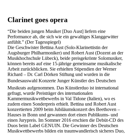
Clarinet goes opera
“Die beiden jungen Musiker [Duo Aust] liefern eine
Performance ab, die sich wie ein gewaltiges Klanggewitter
anfühlt.” (Der Tagesspiegel)
Die Geschwister Bettina Aust (Solo-Klarinettistin der
Augsburger Philharmoniker) und Robert Aust (Dozent an der
Musikhochschule Lübeck), beide preisgekrönte Solomusiker,
können bereits auf eine 15-jährige gemeinsame musikalische
Arbeit zurückblicken. Sie erhielten Stipendien der Werner
Richard – Dr. Carl Dörken Stiftung und wurden in die
Bundesauswahl Konzerte Junger Künstler des Deutschen
Musikrats aufgenommen. Das Künstlerduo ist international
gefragt, wurde Preisträger des internationalen
Kammermusikwettbewerbs in Val Tidone (Italien), wo es
zudem einen Sonderpreis erhielt. Bettina und Robert Aust
konzertierten 2009 beim Jubiläumskonzert des Beethoven –
Hauses in Bonn und gewannen dort einen Publikums- und
einen Jurypreis. Im Sommer 2016 erschien die Debüt-CD des
Duos beim Label GENUIN. Die Gewinner des Deutschen
Musikwettbewerbs bilden ein traumwandlerisch sicheres Duo,