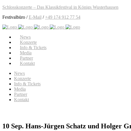
Schlosskonzerte – Das Klassikfestival in Königs Wusterhausen
Festivalbüro /
E-Mail
/
+49 174 912 77 54
News
Konzerte
Info & Tickets
Media
Partner
Kontakt
News
Konzerte
Info & Tickets
Media
Partner
Kontakt
10 Sep.
Hans-Jürgen Schatz und Holger G