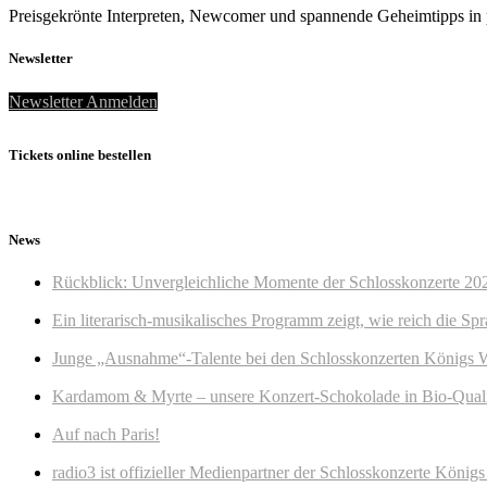
Preisgekrönte Interpreten, Newcomer und spannende Geheimtipps in 
Newsletter
Newsletter Anmelden
Tickets online bestellen
News
Rückblick: Unvergleichliche Momente der Schlosskonzerte 20
Ein literarisch-musikalisches Programm zeigt, wie reich die Sp
Junge „Ausnahme“-Talente bei den Schlosskonzerten Königs 
Kardamom & Myrte – unsere Konzert-Schokolade in Bio-Quali
Auf nach Paris!
radio3 ist offizieller Medienpartner der Schlosskonzerte Köni