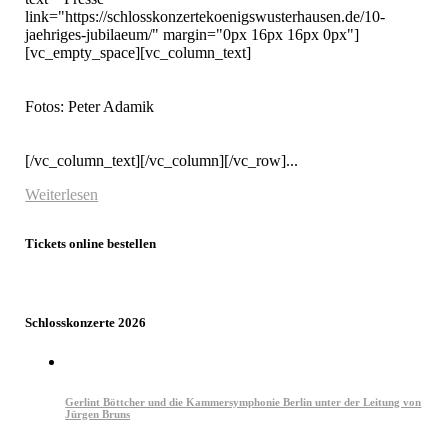
link="https://schlosskonzertekoenigswusterhausen.de/10-
jaehriges-jubilaeum/" margin="0px 16px 16px 0px"]
[vc_empty_space][vc_column_text]

Fotos: Peter Adamik

[/vc_column_text][/vc_column][/vc_row]...
Weiterlesen
Tickets online bestellen
Schlosskonzerte 2026
Gerlint Böttcher und die Kammersymphonie Berlin unter der Leitung von
Jürgen Bruns