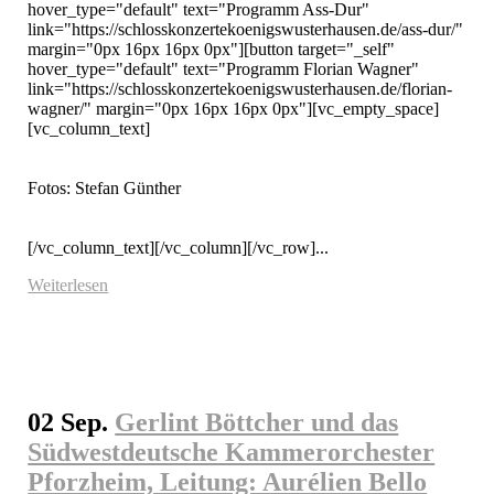
hover_type="default" text="Programm Ass-Dur" 
link="https://schlosskonzertekoenigswusterhausen.de/ass-dur/" 
margin="0px 16px 16px 0px"][button target="_self" 
hover_type="default" text="Programm Florian Wagner" 
link="https://schlosskonzertekoenigswusterhausen.de/florian-
wagner/" margin="0px 16px 16px 0px"][vc_empty_space]
[vc_column_text]

Fotos: Stefan Günther

[/vc_column_text][/vc_column][/vc_row]...
Weiterlesen
02 Sep.
Gerlint Böttcher und das
Südwestdeutsche Kammerorchester
Pforzheim, Leitung: Aurélien Bello