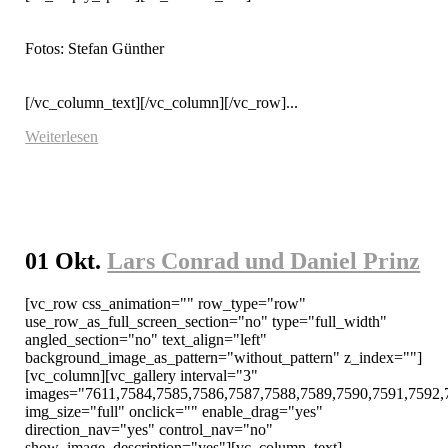
Fotos: Stefan Günther

[/vc_column_text][/vc_column][/vc_row]...
Weiterlesen
01 Okt.
Lars Conrad und Daniel Prinz
[vc_row css_animation="" row_type="row" 
use_row_as_full_screen_section="no" type="full_width" 
angled_section="no" text_align="left" 
background_image_as_pattern="without_pattern" z_index=""]
[vc_column][vc_gallery interval="3" 
images="7611,7584,7585,7586,7587,7588,7589,7590,7591,7592,
img_size="full" onclick="" enable_drag="yes" 
direction_nav="yes" control_nav="no" 
show_image_description="yes"][vc_column_text]
