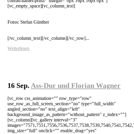
conrad-daniel-prinz/" margin="0px 16px 16px 0px"]
[vc_empty_space][vc_column_text]

Fotos: Stefan Günther

[/vc_column_text][/vc_column][/vc_row]...
Weiterlesen
16 Sep.
Ass-Dur und Florian Wagner
[vc_row css_animation="" row_type="row" 
use_row_as_full_screen_section="no" type="full_width" 
angled_section="no" text_align="left" 
background_image_as_pattern="without_pattern" z_index=""]
[vc_column][vc_gallery interval="3" 
images="7571,7551,7556,7536,7537,7538,7539,7540,7541,7542,
img_size="full" onclick="" enable_drag="yes" 