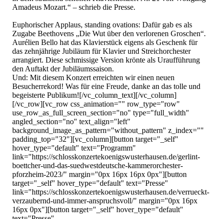
Amadeus Mozart.“ – schrieb die Presse.

Euphorischer Applaus, standing ovations: Dafür gab es als 
Zugabe Beethovens „Die Wut über den verlorenen Groschen“. 
Aurélien Bello hat das Klavierstück eigens als Geschenk für 
das zehnjährige Jubiläum für Klavier und Streichorchester 
arrangiert. Diese schmissige Version krönte als Uraufführung 
den Auftakt der Jubiläumssaison.

Und: Mit diesem Konzert erreichten wir einen neuen 
Besucherrekord! Was für eine Freude, danke an das tolle und 
begeisterte Publikum![/vc_column_text][/vc_column]
[/vc_row][vc_row css_animation="" row_type="row" 
use_row_as_full_screen_section="no" type="full_width" 
angled_section="no" text_align="left" 
background_image_as_pattern="without_pattern" z_index="" 
padding_top="32"][vc_column][button target="_self" 
hover_type="default" text="Programm" 
link="https://schlosskonzertekoenigswusterhausen.de/gerlint-
boettcher-und-das-suedwestdeutsche-kammerorchester-
pforzheim-2023/" margin="0px 16px 16px 0px"][button 
target="_self" hover_type="default" text="Presse" 
link="https://schlosskonzertekoenigswusterhausen.de/verrueckt-
verzaubernd-und-immer-anspruchsvoll/" margin="0px 16px 
16px 0px"][button target="_self" hover_type="default" 
text="Presse" 