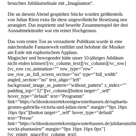
besuchtes Jubiläumsfinale mit „Imagination“.

Die an diesem Abend gespielten Stücke wurden größtenteils 
von Julian Riem extra für diese ungewöhnliche Besetzung neu 
arrangiert. Das inspirierte und beseelte Zusammenspiel der drei 
Ausnahmekünstler war ein reiner Hochgenuss.

Das vom ersten Ton an verzauberte Publikum wurde in eine 
märchenhafte Fantasiewelt entführt und belohnte die Musiker 
am Ende mit euphorischem Applaus.

Magischer und bewegender hätte unser 10-jähriges Jubiläum 
nicht enden können![/vc_column_text][/vc_column][/vc_row]
[vc_row css_animation="" row_type="row" 
use_row_as_full_screen_section="no" type="full_width" 
angled_section="no" text_align="left" 
background_image_as_pattern="without_pattern" z_index="" 
padding_top="32"][vc_column][button target="_self" 
hover_type="default" text="Programm" 
link="https://schlosskonzertekoenigswusterhausen.de/raphaela-
gromes-gabriella-victoria-und-julian-riem/" margin="0px 16px 
16px 0px"][button target="_self" hover_type="default" 
text="Presse" 
link="https://schlosskonzertekoenigswusterhausen.de/jubilaeumsfin
weckt-phantasien/" margin="0px 16px 16px 0px"]
[vc_empty_space][vc_column_text]
