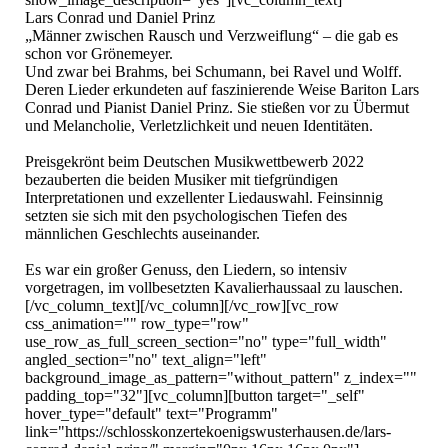
Lars Conrad und Daniel Prinz

„Männer zwischen Rausch und Verzweiflung“ – die gab es 
schon vor Grönemeyer.

Und zwar bei Brahms, bei Schumann, bei Ravel und Wolff.

Deren Lieder erkundeten auf faszinierende Weise Bariton Lars 
Conrad und Pianist Daniel Prinz. Sie stießen vor zu Übermut 
und Melancholie, Verletzlichkeit und neuen Identitäten.

Preisgekrönt beim Deutschen Musikwettbewerb 2022 
bezauberten die beiden Musiker mit tiefgründigen 
Interpretationen und exzellenter Liedauswahl. Feinsinnig 
setzten sie sich mit den psychologischen Tiefen des 
männlichen Geschlechts auseinander.

Es war ein großer Genuss, den Liedern, so intensiv 
vorgetragen, im vollbesetzten Kavalierhaussaal zu lauschen.
[/vc_column_text][/vc_column][/vc_row][vc_row 
css_animation="" row_type="row" 
use_row_as_full_screen_section="no" type="full_width" 
angled_section="no" text_align="left" 
background_image_as_pattern="without_pattern" z_index="" 
padding_top="32"][vc_column][button target="_self" 
hover_type="default" text="Programm" 
link="https://schlosskonzertekoenigswusterhausen.de/lars-