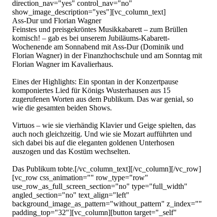
direction_nav="yes" control_nav="no" 
show_image_description="yes"][vc_column_text]

Ass-Dur und Florian Wagner

Feinstes und preisgekröntes Musikkabarett – zum Brüllen 
komisch! – gab es bei unserem Jubiläums-Kabarett-
Wochenende am Sonnabend mit Ass-Dur (Dominik und 
Florian Wagner) in der Finanzhochschule und am Sonntag mit 
Florian Wagner im Kavalierhaus.

Eines der Highlights: Ein spontan in der Konzertpause 
komponiertes Lied für Königs Wusterhausen aus 15 
zugerufenen Worten aus dem Publikum. Das war genial, so 
wie die gesamten beiden Shows.

Virtuos – wie sie vierhändig Klavier und Geige spielten, das 
auch noch gleichzeitig. Und wie sie Mozart aufführten und 
sich dabei bis auf die eleganten goldenen Unterhosen 
auszogen und das Kostüm wechselten.

Das Publikum tobte.[/vc_column_text][/vc_column][/vc_row]
[vc_row css_animation="" row_type="row" 
use_row_as_full_screen_section="no" type="full_width" 
angled_section="no" text_align="left" 
background_image_as_pattern="without_pattern" z_index="" 
padding_top="32"][vc_column][button target="_self" 