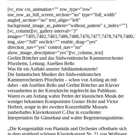
[vc_row css_animation="" row_type="row" 
use_row_as_full_screen_section="no" type="full_width" 
angled_section="no" text_align="left" 
background_image_as_pattern="without_pattern" z_index=""]
[vc_column][vc_gallery interval="3" 
images="7495,7482,7483,7486,7488,7476,7477,7478,7479,7480,
img_size="full" onclick="" enable_drag="yes" 
direction_nav="yes" control_nav="no" 
show_image_description="yes"][vc_column_text]

Gerlint Böttcher und das Südwestdeutsche Kammerorchester 
Pforzheim, Leitung: Aurélien Bello

Was für ein Auftakt unserer Jubiläumskonzerte!

Die fantastischen Musiker des Südwestdeutschen 
Kammerorchesters Pforzheim – schon von Anfang an mit 
dabei - mit Aurélien Bello und Gerlint Böttcher am Klavier 
verzauberten in der Kreuzkirche regelrecht das Publikum.

Waren es am Anfang wahre Perlen der klassischen Musik der 
weniger bekannten Komponisten Gustav Holst und Victor 
Herbert, sorgte in der zweiten Konzerthälfte Mozarts 
zauberhaftes Klavierkonzert C-Dur in exzellenter 
Interpretation für Gänsehaut und wahre Begeisterungsstürme.

„Die Kongenialität von Pianistin und Orchester offenbarte sich 
in dem strahlend schönen Klavierkonzert Nr. 21 von Wolfgang 