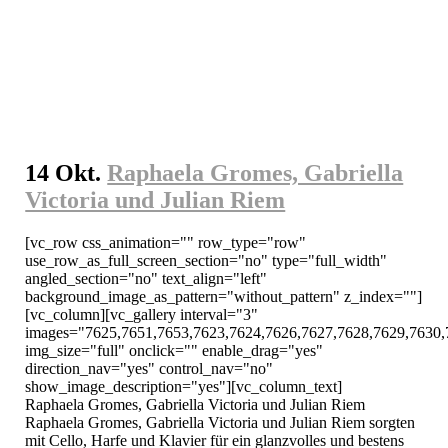
14 Okt.
Raphaela Gromes, Gabriella
Victoria und Julian Riem
[vc_row css_animation="" row_type="row" 
use_row_as_full_screen_section="no" type="full_width" 
angled_section="no" text_align="left" 
background_image_as_pattern="without_pattern" z_index=""]
[vc_column][vc_gallery interval="3" 
images="7625,7651,7653,7623,7624,7626,7627,7628,7629,7630,
img_size="full" onclick="" enable_drag="yes" 
direction_nav="yes" control_nav="no" 
show_image_description="yes"][vc_column_text]

Raphaela Gromes, Gabriella Victoria und Julian Riem

Raphaela Gromes, Gabriella Victoria und Julian Riem sorgten 
mit Cello, Harfe und Klavier für ein glanzvolles und bestens 