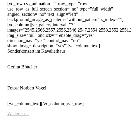
[vc_row css_animation="" row_type="row" 
use_row_as_full_screen_section="no" type="full_width" 
angled_section="no" text_align="left" 
background_image_as_pattern="without_pattern" z_index=""]
[vc_column][vc_gallery interval="3" 
images="2545,2566,2557,2556,2546,2547,2554,2553,2552,2551,
img_size="full" onclick="" enable_drag="yes" 
direction_nav="yes" control_nav="no" 
show_image_description="yes"][vc_column_text]

Sonderkonzert im Kavalierhaus

Gerlint Böttcher

Fotos: Norbert Vogel

[/vc_column_text][/vc_column][/vc_row]...
Weiterlesen