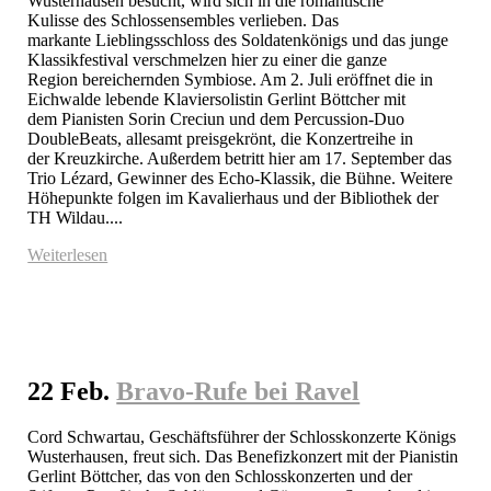
Wusterhausen besucht, wird sich in die romantische 
Kulisse des Schlossensembles verlieben. Das 
markante Lieblingsschloss des Soldatenkönigs und das junge 
Klassikfestival verschmelzen hier zu einer die ganze 
Region bereichernden Symbiose. Am 2. Juli eröffnet die in 
Eichwalde lebende Klaviersolistin Gerlint Böttcher mit 
dem Pianisten Sorin Creciun und dem Percussion-Duo 
DoubleBeats, allesamt preisgekrönt, die Konzertreihe in 
der Kreuzkirche. Außerdem betritt hier am 17. September das 
Trio Lézard, Gewinner des Echo-Klassik, die Bühne. Weitere 
Höhepunkte folgen im Kavalierhaus und der Bibliothek der 
TH Wildau....
Weiterlesen
22 Feb.
Bravo-Rufe bei Ravel
Cord Schwartau, Geschäftsführer der Schlosskonzerte Königs 
Wusterhausen, freut sich. Das Benefizkonzert mit der Pianistin 
Gerlint Böttcher, das von den Schlosskonzerten und der 