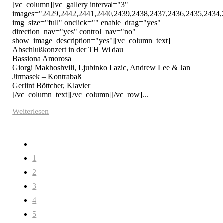
[vc_column][vc_gallery interval="3" 
images="2429,2442,2441,2440,2439,2438,2437,2436,2435,2434,
img_size="full" onclick="" enable_drag="yes" 
direction_nav="yes" control_nav="no" 
show_image_description="yes"][vc_column_text]

Abschlußkonzert in der TH Wildau

Bassiona Amorosa

Giorgi Makhoshvili, Ljubinko Lazic, Andrew Lee & Jan 
Jirmasek – Kontrabaß

Gerlint Böttcher, Klavier

[/vc_column_text][/vc_column][/vc_row]...
Weiterlesen
1
2
3
4
5