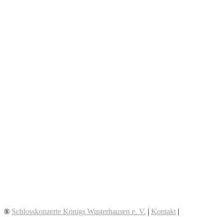
®
Schlosskonzerte Königs Wusterhausen e. V.
|
Kontakt
|